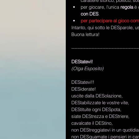
carattere storico, politico, s
per giocare, l'unica 
regola
 è 
con DES
.  
per partecipare al gioco comp
Intanto, qui sotto le DESparole, us
Buona lettura! 
-------------------------------------------
DEStatevi!
(Olga Esposito)
DEStatevi!!  
DESiderate!  
uscite dalla DESolazione,  
DEStabilizzate le vostre vite, 
DEStituite ogni DESpota, 
siate DEStrezza e DEStriere, 
cavalcate il DEStino, 
non DEStreggiatevi in un quotidi
non DESquamate i pensieri in carte