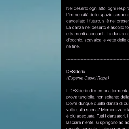
Nel deserto ogni atto, ogni respir
L’immensità dello spazio sospende 
cancellato il futuro, si è nel presen
La danza nel deserto è ascolto to
e tramonti accecanti. La danza nel
d’occhio, scavalca le vette delle d
né fine. 
-------------------------------------------
DESiderio
(Eugenia Casini Ropa)
Il DESiderio di memoria torment
prova tangibile, non soltanto del
Dov'è dunque quella danza di cui s
volta sulla scena? Memorizzare la
è più adeguata. Tutti i danzatori,
lasciare niente, si spingono ad 
moneta corrente. Il video permett