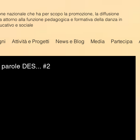
ne nazionale che ha per scopo la promozione, la diffusione
ca attorno alla funzione pedagogica e formativa della danza in
ucativo e sociale
gni
Attività e Progetti
News e Blog
Media
Partecipa
e parole DES... #2