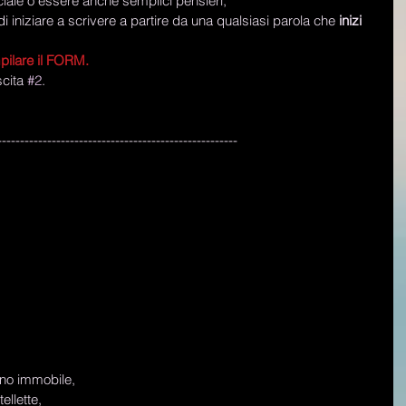
ociale o essere anche semplici pensieri;  
di iniziare a scrivere a partire da una qualsiasi parola che 
inizi 
ilare il 
FORM
.
cita 
#2
. 
----------------------------------------------------- 
ano immobile, 
llette, 