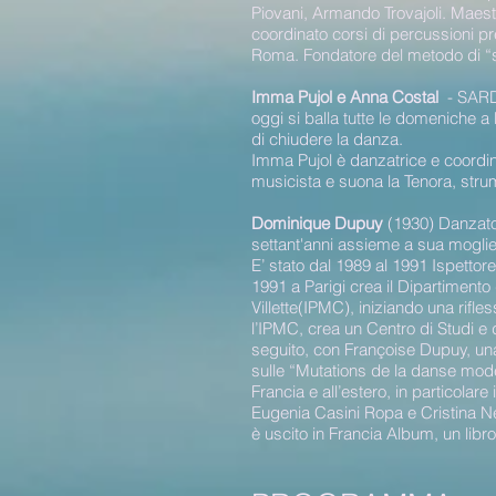
Piovani, Armando Trovajoli. Maes
coordinato corsi di percussioni p
Roma. Fondatore del metodo di “sen
Imma Pujol e Anna Costal
- SARDA
oggi si balla tutte le domeniche a
di chiudere la danza.
Imma Pujol è danzatrice e coordin
musicista e suona la Tenora, strum
Dominique Dupuy
(1930) Danzato
settant'anni assieme a sua moglie 
E’ stato dal 1989 al 1991 Ispetto
1991 a Parigi crea il Dipartimento
Villette(IPMC), iniziando una rif
l’IPMC, crea un Centro di Studi e
seguito, con Françoise Dupuy, un
sulle “Mutations de la danse mode
Francia e all’estero, in particolare 
Eugenia Casini Ropa e Cristina N
è uscito in Francia Album, un libr