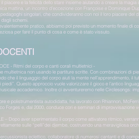
o, il piacere e la felicità dello stare insieme aiutando a creare la magia
nica mattina, un incontro d’eccezione con Françoise e Dominique Dupuy
pedagoghi singolari, che condivideranno con noi il loro piacere del d
ri dagli schemi.
revalentemente pratico, abbiamo poi previsto un momento finale di con
eziosa per fare il punto di cosa e come è stato vissuto.
DOCENTI
- Ritmi del corpo e canti corali multietnici -
ne multietnica non usando le partiture scritte. Con combinazioni di p
ndo che il linguaggio del corpo aiuti la mente nell’apprendimento, il tu
piedi”. Questo approccio vuole valorizzare il gioco e l’antico lingua
usicale accademico. Inoltre ci avventureremo nelle Circlesongs: impr
re e polistrumentista autodidatta, ha lavorato con Rhiannon, McFerri
o Forges e, dal 2000, conduce cori e seminari di improvvisazione vo
– Dopo aver sperimentato il corpo come attivatore ritmico, verrann
rettamente sulle “pelli”dei djembe, costruendo una meravigliosa orc
cussionista eclettico, collaboratore di numerosi cantanti e di comp