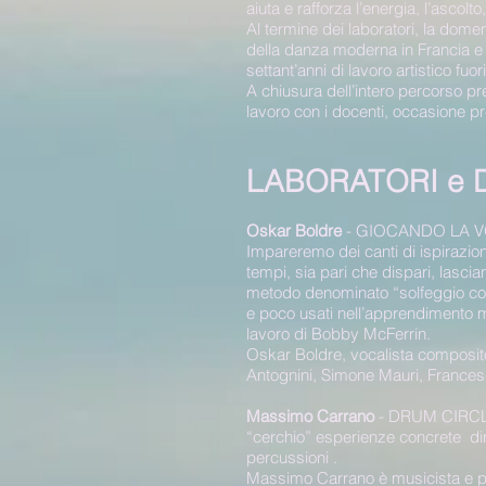
aiuta e rafforza l’energia, l’ascolt
Al termine dei laboratori, la dome
della danza moderna in Francia e 
settant’anni di lavoro artistico fuo
A chiusura dell’intero percorso p
lavoro con i docenti, occasione pr
LABORATORI e 
Oskar Boldre
- GIOCANDO LA VOCE 
Impareremo dei canti di ispirazio
tempi, sia pari che dispari, lascia
metodo denominato “solfeggio coi 
e poco usati nell’apprendimento m
lavoro di Bobby McFerrin.
Oskar Boldre, vocalista composito
Antognini, Simone Mauri, Francesc
Massimo Carrano
- DRUM CIRCLE 
“cerchio” esperienze concrete di
percussioni .
Massimo Carrano è musicista e per