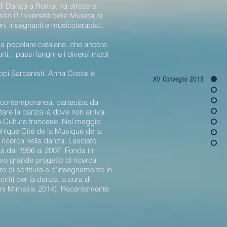
i Danza a Roma, ha diretto e
so l’Università della Musica di
ri, insegnanti e musicoterapisti.
a popolare catalana, che ancora
i, i passi lunghi e i diversi modi
ppi Sardanisti. Anna Costal è
XV Convegno 2018
a contemporanea, partecipa da
tare la danza là dove non arriva.
la Cultura francese. Nel maggio
aphique Cité de la Musique de la
 ricerca nella danza. Lasciato
tà dal 1996 al 2007. Fonda in
vo grande progetto di ricerca
o di scrittura e d’insegnamento in
Scritti per la danza, a cura di
ioni Mimesis 2014). Recentemente