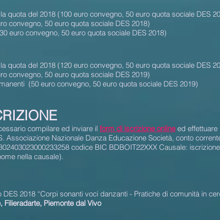
n la quota del 2018 (100 euro convegno, 50 euro quota sociale DES 2
euro convegno, 50 euro quota sociale DES 2018)
i (30 euro convegno, 50 euro quota sociale DES 2018)
n la quota del 2018 (120 euro convegno, 50 euro quota sociale DES 2
euro convegno, 50 euro quota sociale DES 2019)
 rimanenti (50 euro convegno, 50 euro quota sociale DES 2019)
CRIZIONE
essario compilare ed inviare il
form di iscrizione online
ed effettuare 
E.S. Associazione Nazionale Danza Educazione Società, conto corren
02403023000233258 codice BIC BDBOIT22XXX Causale: iscrizione 
nome nella causale).
DES 2018 “Corpi sonanti voci danzanti - Pratiche di comunità in cerch
, Filieradarte, Piemonte dal Vivo