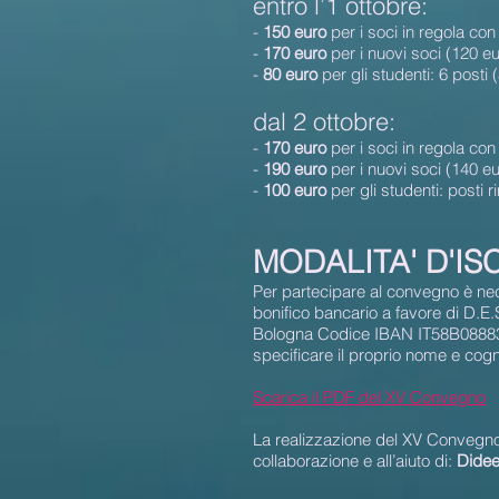
entro l’1 ottobre:
-
150 euro
per i soci in regola co
-
170 euro
per i nuovi soci (120 
-
80 euro
per gli studenti: 6 post
dal 2 ottobre:
-
170 euro
per i soci in regola co
-
190 euro
per i nuovi soci (140 
-
100 euro
per gli studenti: posti
MODALITA' D'IS
Per partecipare al convegno è nec
bonifico bancario a favore di D.
Bologna Codice IBAN IT58B08883
specificare il proprio nome e cog
Scarica il PDF del XV Convegno
La realizzazione del XV Convegno 
collaborazione e all’aiuto di:
Didee