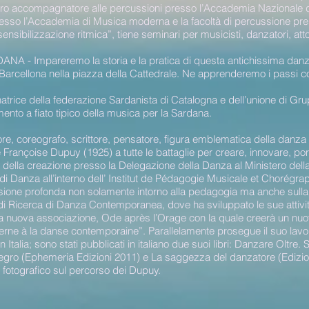
tro accompagnatore alle percussioni presso l’Accademia Nazionale d
resso l’Accademia di Musica moderna e la facoltà di percussione pres
sibilizzazione ritmica”, tiene seminari per musicisti, danzatori, atto
NA - Impareremo la storia e la pratica di questa antichissima danz
 Barcellona nella piazza della Cattedrale. Ne apprenderemo i passi cort
atrice della federazione Sardanista di Catalogna e dell’unione di Gru
ento a fiato tipico della musica per la Sardana.
re, coreografo, scrittore, pensatore, figura emblematica della danz
Françoise Dupuy (1925) a tutte le battaglie per creare, innovare, por
re della creazione presso la Delegazione della Danza al Ministero del
 di Danza all’interno dell’ Institut de Pédagogie Musicale et Chorégr
lessione profonda non solamente intorno alla pedagogia ma anche sulla
 di Ricerca di Danza Contemporanea, dove ha sviluppato le sue attivi
a nuova associazione, Ode après l’Orage con la quale creerà un nuo
rne à la danse contemporaine”. Parallelamente prosegue il suo lavor
in Italia; sono stati pubblicati in italiano due suoi libri: Danzare Oltre. 
egro (Ephemeria Edizioni 2011) e La saggezza del danzatore (Ediz
o fotografico sul percorso dei Dupuy.