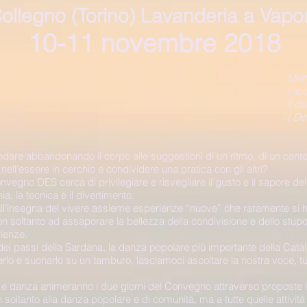
ollegno (Torino) Lavanderia a Vapo
10-11 novembre 2018
Mett
l’as
il d
( Do
andare abbandonando il corpo alle suggestioni di un ritmo, di un cant
ll’essere in cerchio e condividere una pratica con gli altri?
vegno DES cerca di privilegiare e risvegliare il gusto e il sapore de
ia, la tecnica e il divertimento.
 all’insegna del vivere assieme esperienze “nuove” che raramente si h
on soltanto ad assaporare la bellezza della condivisione e dello stup
rienze.
i passi della Sardana, la danza popolare più importante della Catal
rlo e suonarlo su un tamburo, lasciamoci ascoltare la nostra voce, tu
o e danza animeranno i due giorni del Convegno attraverso proposte 
soltanto alla danza popolare e di comunità, ma a tutte quelle attività i