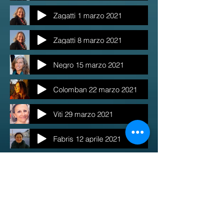
Zagatti 1 marzo 2021
Zagatti 8 marzo 2021
Negro 15 marzo 2021
Colomban 22 marzo 2021
Viti 29 marzo 2021
Fabris 12 aprile 2021
26 aprile 2021
DES Danza Educazione Società
c/o Università degli Studi di Bologna
Dipartimento di Musica e Spettacolo
Via Barberia 4, Bologna
Codice Fiscale
02144631203