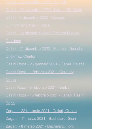
Delfini - 23 novembre 2020 - Zagatti
Delfini - 30 novembre 2020 - Laban, St. Denis
Delfini - 7 dicembre 2020 - Duncan,
Cunningham, Casini Ropa
Delfini - 14 dicembre 2020 - Preston-Dunlop,
Giordano
Delfini - 21 dicembre 2020 - Manuzzi,
Tunnel e
Crickmay, Charlip
Casini Ropa - 25 gennaio 2021 - Gaber, Balàzs
Casini Ropa - 1 febbraio 2021 - Garaudy,
Negre
Casini Ropa - 8 febbraio 2021 - Barba
Casini Ropa - 15 febbraio 2021 - Laban, Casini
Ropa
Zagatti - 22 febbraio 2021 - Dallari, Ortese
Zagatti - 1° marzo 2021 - Bachelard, Sieni
Zagatti - 8 marzo 2021 - Bachelard, Forti