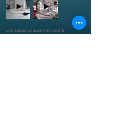
DES Danza Educazione Società
c/o Università degli Studi di Bologna
Dipartimento di Musica e Spettacolo
Via Barberia 4, Bologna
Codice Fiscale
02144631203
E-mail:
info@desonline.it
Facebook:
Per essere sempre aggiornato sulle
attività della DES, iscriviti alla mailing
list!