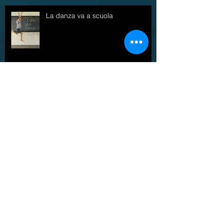
La danza va a scuola
Places to move - Traces to play
Pesaro: YOUNG UP! piattaforma
per aspiranti coreografi under 25