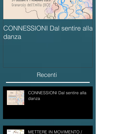
CONNESSIONI Dal sentire alla
METTERE IN 
danza
danzare e ope
sociale
Recenti
CONNESSIONI Dal sentire alla
danza