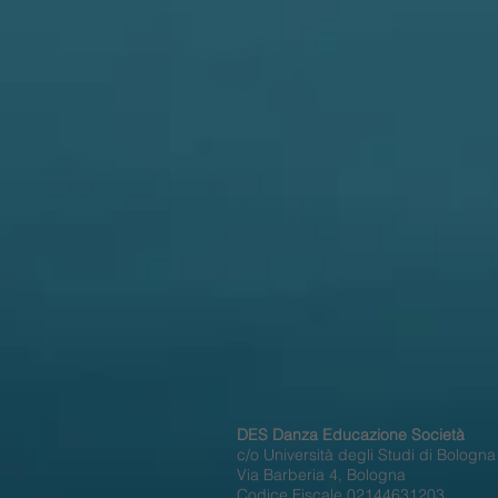
DES Danza Educazione Società
c/o Università degli Studi di Bologn
Via Barberia 4, Bologna
Codice Fiscale 02144631203