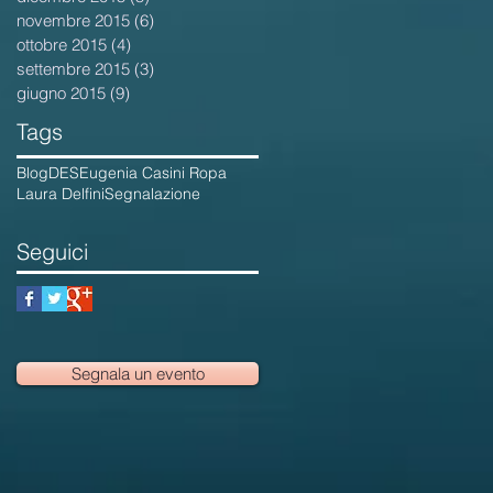
novembre 2015
(6)
6 post
ottobre 2015
(4)
4 post
settembre 2015
(3)
3 post
giugno 2015
(9)
9 post
Tags
Blog
DES
Eugenia Casini Ropa
Laura Delfini
Segnalazione
Seguici
Segnala un evento