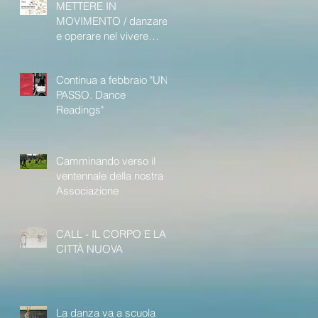
METTERE IN
MOVIMENTO / danzare
e operare nel vivere
sociale
Continua a febbraio "UN
PASSO. Dance
Readings"
Camminando verso il
ventennale della nostra
Associazione
CALL - IL CORPO E LA
CITTÀ NUOVA
La danza va a scuola