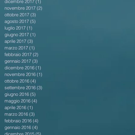
dicembre 2017
(1)
1 post
novembre 2017
(2)
2 post
ottobre 2017
(3)
3 post
agosto 2017
(5)
5 post
luglio 2017
(1)
1 post
giugno 2017
(1)
1 post
aprile 2017
(3)
3 post
marzo 2017
(1)
1 post
febbraio 2017
(2)
2 post
gennaio 2017
(3)
3 post
dicembre 2016
(1)
1 post
novembre 2016
(1)
1 post
ottobre 2016
(4)
4 post
settembre 2016
(3)
3 post
giugno 2016
(5)
5 post
maggio 2016
(4)
4 post
aprile 2016
(1)
1 post
marzo 2016
(3)
3 post
febbraio 2016
(4)
4 post
gennaio 2016
(4)
4 post
dicembre 2015
(5)
5 post