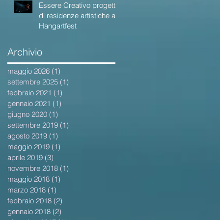
Essere Creativo progetto
di residenze artistiche ad
Hangartfest
Archivio
maggio 2026
(1)
1 post
settembre 2025
(1)
1 post
febbraio 2021
(1)
1 post
gennaio 2021
(1)
1 post
giugno 2020
(1)
1 post
settembre 2019
(1)
1 post
agosto 2019
(1)
1 post
maggio 2019
(1)
1 post
aprile 2019
(3)
3 post
novembre 2018
(1)
1 post
maggio 2018
(1)
1 post
marzo 2018
(1)
1 post
febbraio 2018
(2)
2 post
gennaio 2018
(2)
2 post