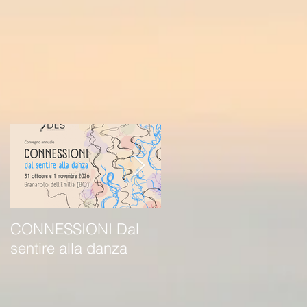
CONNESSIONI Dal
METTERE IN
sentire alla danza
MOVIMENTO /
danzare e operare nel
vivere sociale