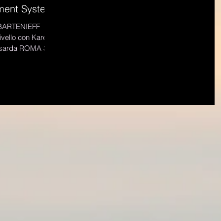
ment System
 Karen