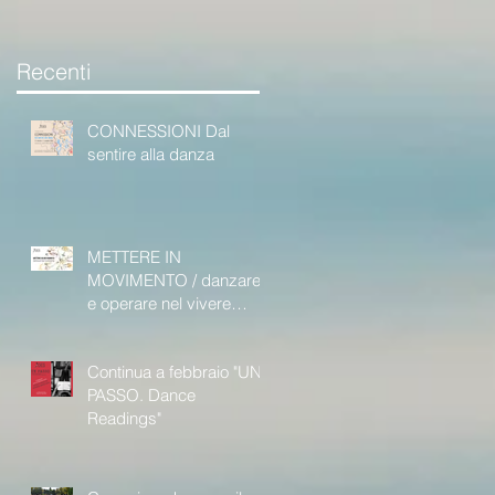
Recenti
CONNESSIONI Dal
sentire alla danza
METTERE IN
MOVIMENTO / danzare
e operare nel vivere
sociale
Continua a febbraio "UN
PASSO. Dance
Readings"