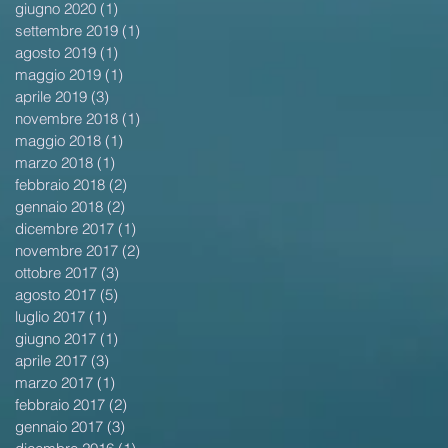
giugno 2020
(1)
1 post
settembre 2019
(1)
1 post
agosto 2019
(1)
1 post
maggio 2019
(1)
1 post
aprile 2019
(3)
3 post
novembre 2018
(1)
1 post
maggio 2018
(1)
1 post
marzo 2018
(1)
1 post
febbraio 2018
(2)
2 post
gennaio 2018
(2)
2 post
dicembre 2017
(1)
1 post
novembre 2017
(2)
2 post
ottobre 2017
(3)
3 post
agosto 2017
(5)
5 post
luglio 2017
(1)
1 post
giugno 2017
(1)
1 post
aprile 2017
(3)
3 post
marzo 2017
(1)
1 post
febbraio 2017
(2)
2 post
gennaio 2017
(3)
3 post