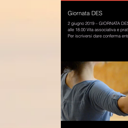
Giornata DES
2 giugno 2019 – GIORNATA DES 
alle 18.00 Vita associativa e pratiche formative
Per iscriversi dare conferma entro