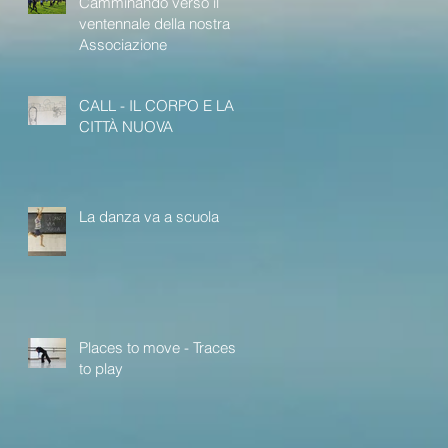
Camminando verso il
ventennale della nostra
Associazione
CALL - IL CORPO E LA
CITTÀ NUOVA
La danza va a scuola
Places to move - Traces
to play