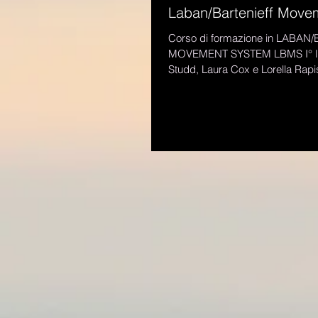
Laban/Bartenieff Move
Corso di formazione in LABAN/BARTENIEFF
MOVEMENT SYSTEM LBMS I° livello con
Studd, Laura Cox e Lorella Rapisarda ROMA 30
AGOSTO...