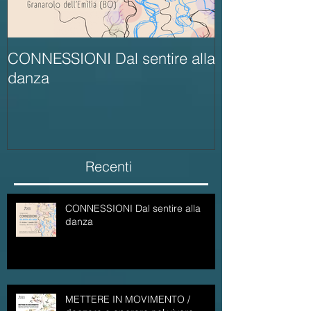
CONNESSIONI Dal sentire alla
METTERE IN 
danza
danzare e ope
sociale
Recenti
CONNESSIONI Dal sentire alla
danza