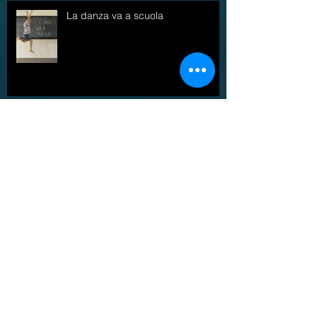
La danza va a scuola
Places to move - Traces to play
Pesaro: YOUNG UP! piattaforma
per aspiranti coreografi under 25