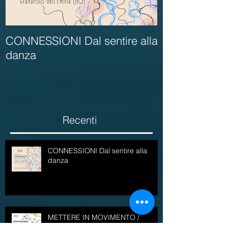
CONNESSIONI Dal sentire alla
METTERE IN 
danza
danzare e ope
sociale
Recenti
CONNESSIONI Dal sentire alla
danza