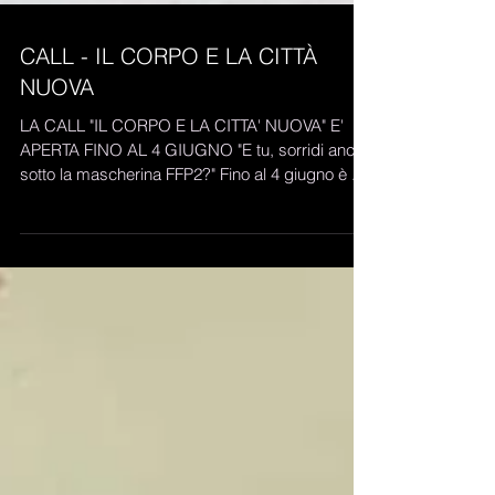
CALL - IL CORPO E LA CITTÀ
NUOVA
LA CALL "IL CORPO E LA CITTA' NUOVA" E'
APERTA FINO AL 4 GIUGNO "E tu, sorridi anche
sotto la mascherina FFP2?" Fino al 4 giugno è ...