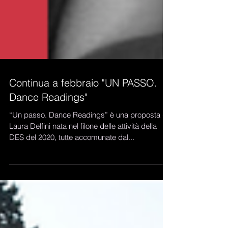
Continua a febbraio "UN PASSO.
Dance Readings"
“Un passo. Dance Readings” è una proposta di
Laura Delfini nata nel filone delle attività della
DES del 2020, tutte accomunate dal...