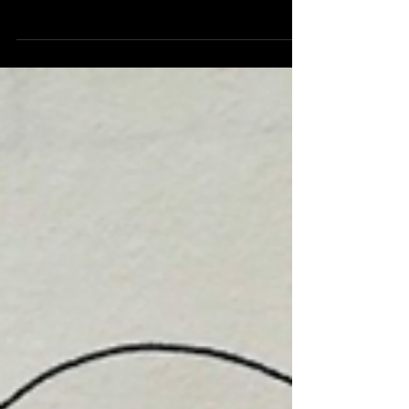
Nel 2021 la DES compie 20 anni. In questi 20
anni di vita abbiamo realizzato molteplici
occasioni di riflessione attorno ai temi...