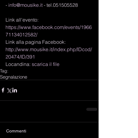
- 
info@mousike.it
 - tel.051505528 
Link all'evento: 
https://www.facebook.com/events/1966
71134012582/
Link alla pagina Facebook: 
http://www.mousike.it/index.php/IDcod/
20474/ID/391
Locandina: 
scarica il file
Tag:
Segnalazione
Commenti